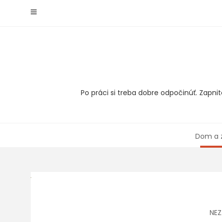
Skip
to
content
Po práci si treba dobre odpočinúť. Zapnit
Dom a 
NEZ