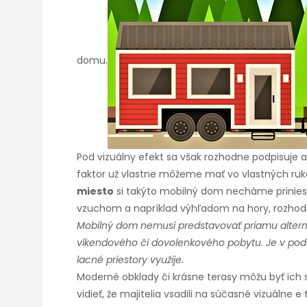
domu.
Pod vizuálny efekt sa však rozhodne podpisuje aj
faktor už vlastne môžeme mať vo vlastných ruk
miesto
si takýto mobilný dom necháme priniesť.
vzuchom a napríklad výhľadom na hory, rozho
Mobilný dom nemusí predstavovať priamu alterna
víkendového či dovolenkového pobytu. Je v pods
lacné priestory využije.
Moderné obklady či krásne terasy môžu byť ich 
vidieť, že majitelia vsadili na súčasné
vizuálne
e 