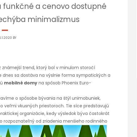
ú funkčné a cenovo dostupné
 nechýba minimalizmus
.1.2020 BY
az známejší trend, ktorý bol v minulom storočí
e dnes sa dostáva na výslnie forma sympatických a
jú
mobilné domy
na spôsob Phoenix
Euro-
vravíme o spôsobe bývania na štýl unimobuniek,
o veľmi vkusných priestoroch. Tie síce predstavujú
raktickej organizácie, kedy výsledok býva častokrát
ko rozpoznateľný od zriadenia menšieho rodinného