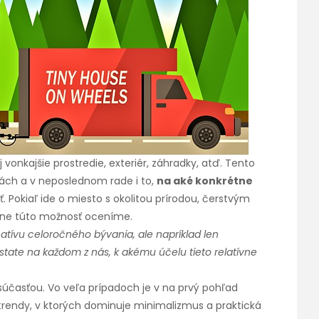
 vonkajšie prostredie, exteriér, záhradky, atď. Tento
ách a v neposlednom rade i to,
na aké konkrétne
 Pokiaľ ide o miesto s okolitou prírodou, čerstvým
dne túto možnosť oceníme.
tívu celoročného bývania, ale napríklad len
tate na každom z nás, k akému účelu tieto relatívne
súčasťou. Vo veľa prípadoch je v na prvý pohľad
trendy, v ktorých dominuje minimalizmus a praktická