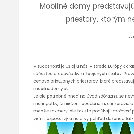
Mobilné domy predstavuj
priestory, ktorým
ON 5
V súčasnosti je už aj u nás, v strede Európy čor
súčasťou predovšetkým Spojených štátov. Práv
cenovo prístupných priestorov, ktoré predstavu
mobilnedomy.sk
.
Je ale potrebné hneď na úvod zdôrazniť, že ne
maringotky, či niečom podobnom, ale spravidla 
menšie rozmery, ale takisto ponúkajú možnosť p
veľmi uspokojivý a na prvý pohľad dokonca ťaž