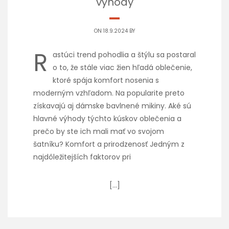
výhody
ON 18.9.2024 BY
R
astúci trend pohodlia a štýlu sa postaral
o to, že stále viac žien hľadá oblečenie,
ktoré spája komfort nosenia s
moderným vzhľadom. Na popularite preto
získavajú aj dámske bavlnené mikiny. Aké sú
hlavné výhody týchto kúskov oblečenia a
prečo by ste ich mali mať vo svojom
šatníku? Komfort a prirodzenosť Jedným z
najdôležitejších faktorov pri
[…]