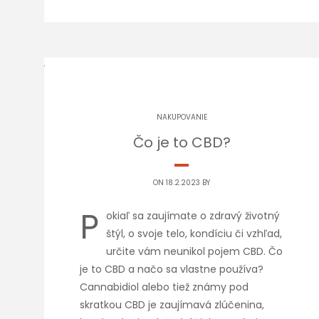
NAKUPOVANIE
Čo je to CBD?
ON 18.2.2023 BY
P
okiaľ sa zaujímate o zdravý životný
štýl, o svoje telo, kondíciu či vzhľad,
určite vám neunikol pojem CBD. Čo
je to CBD a načo sa vlastne používa?
Cannabidiol alebo tiež známy pod
skratkou CBD je zaujímavá zlúčenina,