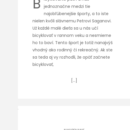
B
jednoznačne medzi tie
najobľúbenejšie športy, a to iste
nielen kvôli slávnemu Petrovi Saganovi.
Už každé malé dieťa sa u nás učí
bicyklovať v rannom veku a nesmierne
ho to baví. Tento šport je totiž nanajvýš
vhodný ako rodinný či rekreačný. Ak ste
sa teda aj vy rozhodli, že opäť začnete
bicyklovať,
[…]