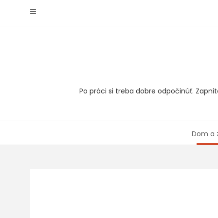
Skip
to
content
Po práci si treba dobre odpočinúť. Zapnit
Dom a 