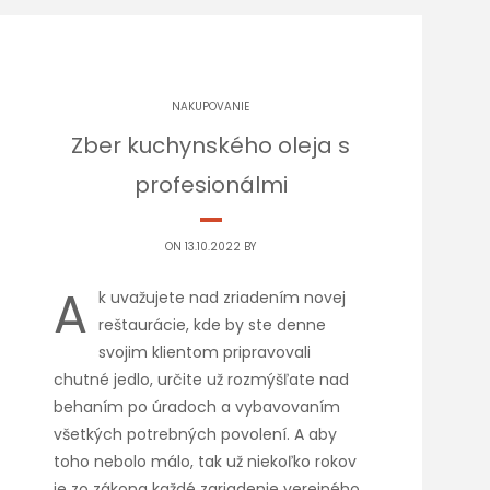
NAKUPOVANIE
Zber kuchynského oleja s
profesionálmi
ON 13.10.2022 BY
A
k uvažujete nad zriadením novej
reštaurácie, kde by ste denne
svojim klientom pripravovali
chutné jedlo, určite už rozmýšľate nad
behaním po úradoch a vybavovaním
všetkých potrebných povolení. A aby
toho nebolo málo, tak už niekoľko rokov
je zo zákona každé zariadenie verejného