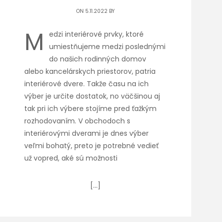
ON 5.11.2022 BY
M
edzi interiérové prvky, ktoré
umiestňujeme medzi poslednými
do našich rodinných domov
alebo kancelárskych priestorov, patria
interiérové dvere. Takže času na ich
výber je určite dostatok, no väčšinou aj
tak pri ich výbere stojíme pred ťažkým
rozhodovaním. V obchodoch s
interiérovými dverami je dnes výber
veľmi bohatý, preto je potrebné vedieť
už vopred, aké sú možnosti
[…]