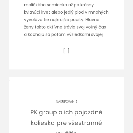
maličkého semienka až po krásny
kvitnúci kvet alebo jedlý plod v mnohých
vyvoláva tie najkrajšie pocity. Hlavne
ženy takto aktívne trávia svoj voľný čas
a kochajú sa potom výsledkami svojej
[…]
NAKUPOVANIE
PK group a ich pojazdné
kolieska pre všestranné