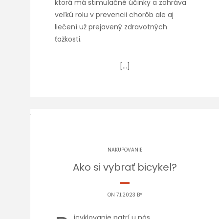
ktorá má stimulačné účinky a zohráva
veľkú rolu v prevencii chorôb ale aj
liečení už prejavený zdravotných
ťažkosti.
[…]
NAKUPOVANIE
Ako si vybrať bicykel?
ON 7.1.2023 BY
icyklovanie patrí u nás