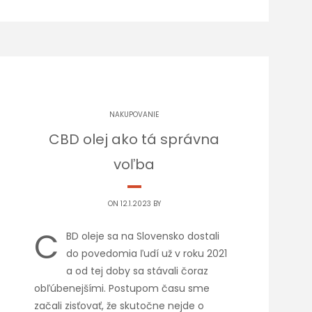
NAKUPOVANIE
CBD olej ako tá správna
voľba
ON 12.1.2023 BY
C
BD oleje sa na Slovensko dostali
do povedomia ľudí už v roku 2021
a od tej doby sa stávali čoraz
obľúbenejšími. Postupom času sme
začali zisťovať, že skutočne nejde o