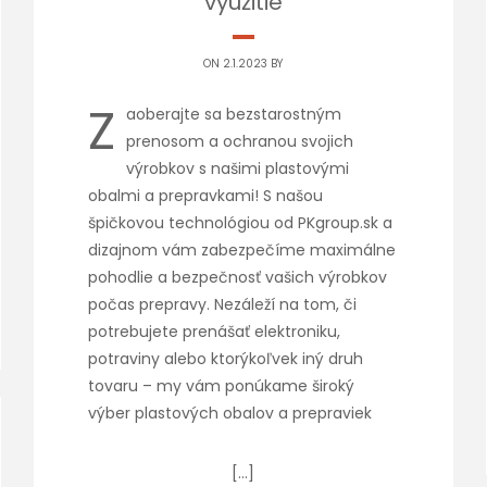
využitie
ON 2.1.2023 BY
Z
aoberajte sa bezstarostným
prenosom a ochranou svojich
výrobkov s našimi plastovými
obalmi a prepravkami! S našou
špičkovou technológiou od PKgroup.sk a
dizajnom vám zabezpečíme maximálne
pohodlie a bezpečnosť vašich výrobkov
počas prepravy. Nezáleží na tom, či
potrebujete prenášať elektroniku,
potraviny alebo ktorýkoľvek iný druh
tovaru – my vám ponúkame široký
výber plastových obalov a prepraviek
[…]