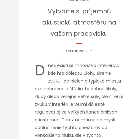
NAKUPOVANIE
Vytvorte si príjemnú
akustickú atmosféru na
vašom pracovisku
ON 17.10.2022 BY
D
nes existuje množstvo interiérov,
kde hrá dôležitú úlohu šírenie
zvuku. Ide nielen o typické miesta
ako nahrávacie štúdia, hudobné školy,
kluby alebo verejné veľké sály, ale šírenie
zvuku v interiéri je veľmi dôležité
regulovať aj vo veľkých kancelárskych
priestoroch. Teraz nemáme na mysli
odhlučnenie týchto priestorov od
vonkajšieho hluku, ale v týchto