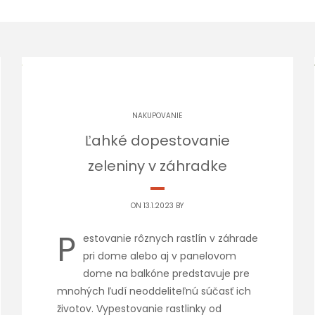
NAKUPOVANIE
Ľahké dopestovanie
zeleniny v záhradke
ON 13.1.2023 BY
P
estovanie rôznych rastlín v záhrade
pri dome alebo aj v panelovom
dome na balkóne predstavuje pre
mnohých ľudí neoddeliteľnú súčasť ich
životov. Vypestovanie rastlinky od