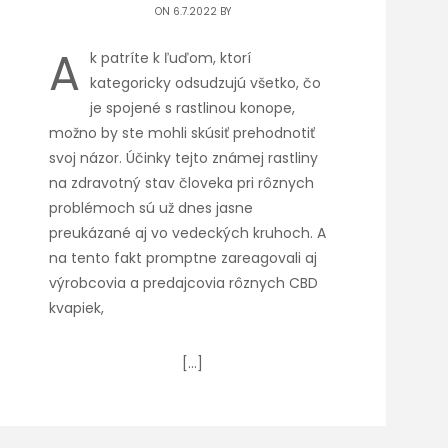
ON 6.7.2022 BY
A
k patríte k ľuďom, ktorí
kategoricky odsudzujú všetko, čo
je spojené s rastlinou konope,
možno by ste mohli skúsiť prehodnotiť
svoj názor. Účinky tejto známej rastliny
na zdravotný stav človeka pri rôznych
problémoch sú už dnes jasne
preukázané aj vo vedeckých kruhoch. A
na tento fakt promptne zareagovali aj
výrobcovia a predajcovia rôznych CBD
kvapiek,
[…]