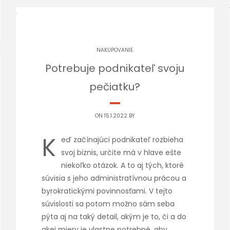
NAKUPOVANIE
Potrebuje podnikateľ svoju
pečiatku?
ON 15.1.2022 BY
K
eď začínajúci podnikateľ rozbieha
svoj biznis, určite má v hlave ešte
niekoľko otázok. A to aj tých, ktoré
súvisia s jeho administratívnou prácou a
byrokratickými povinnosťami. V tejto
súvislosti sa potom možno sám seba
pýta aj na taký detail, akým je to, či a do
akej miery je vlastne potrebné, aby