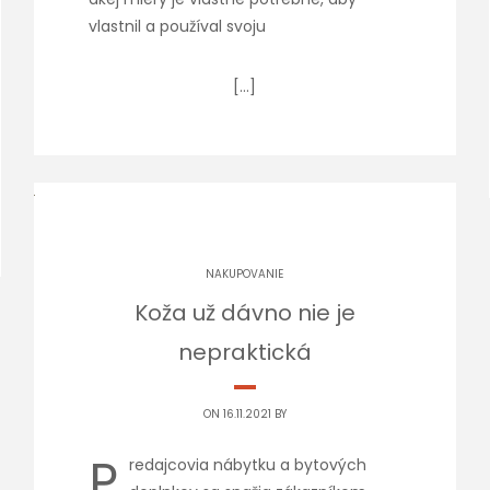
vlastnil a používal svoju
[…]
NAKUPOVANIE
Koža už dávno nie je
nepraktická
ON 16.11.2021 BY
P
redajcovia nábytku a bytových