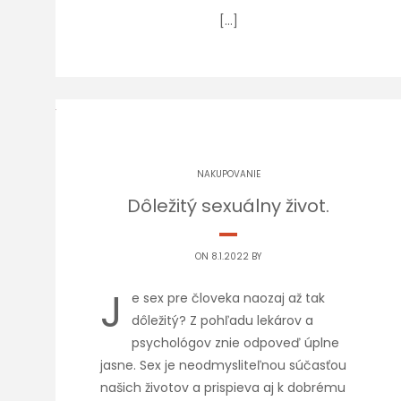
[…]
NAKUPOVANIE
Dôležitý sexuálny život.
ON 8.1.2022 BY
J
e sex pre človeka naozaj až tak
dôležitý? Z pohľadu lekárov a
psychológov znie odpoveď úplne
jasne. Sex je neodmysliteľnou súčasťou
našich životov a prispieva aj k dobrému