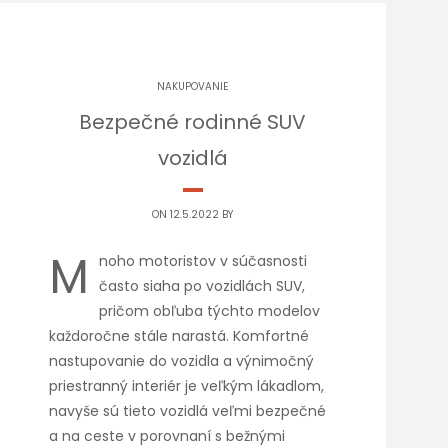
NAKUPOVANIE
Bezpečné rodinné SUV
vozidlá
ON 12.5.2022 BY
M
noho motoristov v súčasnosti
často siaha po vozidlách SUV,
pričom obľuba týchto modelov
každoročne stále narastá. Komfortné
nastupovanie do vozidla a výnimočný
priestranný interiér je veľkým lákadlom,
navyše sú tieto vozidlá veľmi bezpečné
a na ceste v porovnaní s bežnými