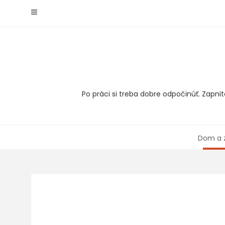
Skip
to
content
Po práci si treba dobre odpočinúť. Zapnit
Dom a 