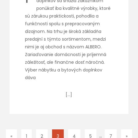
doplnkov sa snažia zákazníkom
ponúkať iba kvalitné výrobky, ktoré
sú zárukou praktickosti, pohodlia a
funkčnosti spolu s prepracovaným
dizajnom. Na trhu je široká základňa
predajní s týmto sortimentom, medzi
nimi je aj obchod s názvom ALBERO.
Zariaďovanie domácnosti je príjemná
záležitosť, ale finančne dosť náročná.
Výber nábytku a bytových doplnkov
dáva
[…]
…
«
1
2
3
4
5
7
»