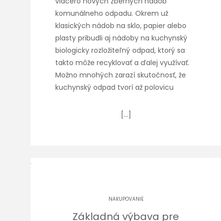
viacero nových zberných nádob
komunálneho odpadu. Okrem už
klasických nádob na sklo, papier alebo
plasty pribudli aj nádoby na kuchynský
biologicky rozložiteľný odpad, ktorý sa
takto môže recyklovať a ďalej využívať.
Možno mnohých zarazí skutočnosť, že
kuchynský odpad tvorí až polovicu
[…]
NAKUPOVANIE
Základná výbava pre