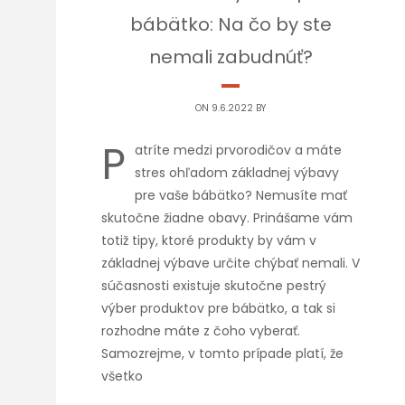
bábätko: Na čo by ste
nemali zabudnúť?
ON 9.6.2022 BY
P
atríte medzi prvorodičov a máte
stres ohľadom základnej výbavy
pre vaše bábätko? Nemusíte mať
skutočne žiadne obavy. Prinášame vám
totiž tipy, ktoré produkty by vám v
základnej výbave určite chýbať nemali. V
súčasnosti existuje skutočne pestrý
výber produktov pre bábätko, a tak si
rozhodne máte z čoho vyberať.
Samozrejme, v tomto prípade platí, že
všetko