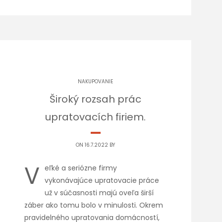
NAKUPOVANIE
Široký rozsah prác
upratovacích firiem.
ON 16.7.2022 BY
V
eľké a seriózne firmy
vykonávajúce upratovacie práce
už v súčasnosti majú oveľa širší
záber ako tomu bolo v minulosti. Okrem
pravidelného upratovania domácností,