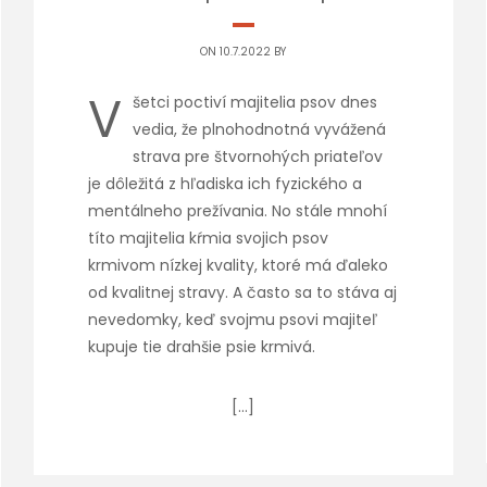
ON 10.7.2022 BY
V
šetci poctiví majitelia psov dnes
vedia, že plnohodnotná vyvážená
strava pre štvornohých priateľov
je dôležitá z hľadiska ich fyzického a
mentálneho prežívania. No stále mnohí
títo majitelia kŕmia svojich psov
krmivom nízkej kvality, ktoré má ďaleko
od kvalitnej stravy. A často sa to stáva aj
nevedomky, keď svojmu psovi majiteľ
kupuje tie drahšie psie krmivá.
[…]