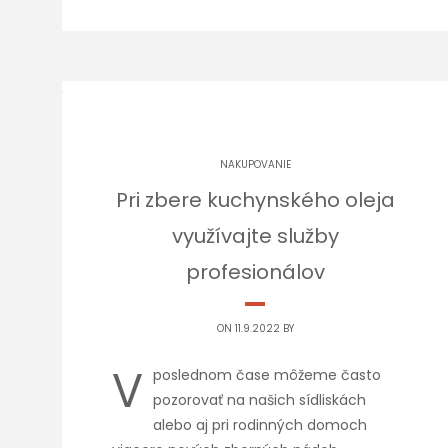
NAKUPOVANIE
Pri zbere kuchynského oleja
využívajte služby
profesionálov
ON 11.9.2022 BY
V
poslednom čase môžeme často
pozorovať na našich sídliskách
alebo aj pri rodinných domoch